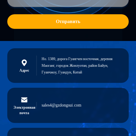
Отправить
Но. 1389, дорога Гуангчен восточная, деревня
Маоганг, городок Жонлуотан, район Байун,
Адрес
Гуанчжоу, Гуандун, Китай
sales4@gzdongsui.com
Электронная
почта