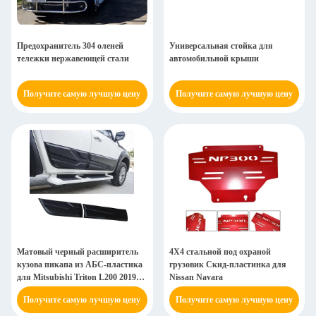
Предохранитель 304 оленей
Универсальная стойка для
тележки нержавеющей стали
автомобильной крыши
Получите самую лучшую цену
Получите самую лучшую цену
Матовый черный расширитель
4X4 стальной под охраной
кузова пикапа из АБС-пластика
грузовик Скид-пластинка для
для Mitsubishi Triton L200 2019
Nissan Navara
2020 годов
Получите самую лучшую цену
Получите самую лучшую цену